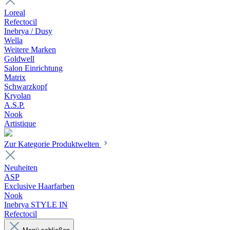
Loreal
Refectocil
Inebrya / Dusy
Wella
Weitere Marken
Goldwell
Salon Einrichtung
Matrix
Schwarzkopf
Kryolan
A.S.P.
Nook
Artistique
Zur Kategorie Produktwelten
Neuheiten
ASP
Exclusive Haarfarben
Nook
Inebrya STYLE IN
Refectocil