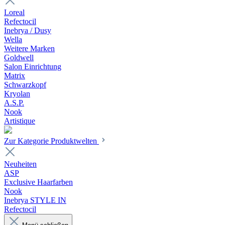
Loreal
Refectocil
Inebrya / Dusy
Wella
Weitere Marken
Goldwell
Salon Einrichtung
Matrix
Schwarzkopf
Kryolan
A.S.P.
Nook
Artistique
Zur Kategorie Produktwelten
Neuheiten
ASP
Exclusive Haarfarben
Nook
Inebrya STYLE IN
Refectocil