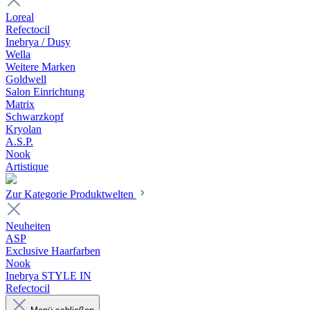
Loreal
Refectocil
Inebrya / Dusy
Wella
Weitere Marken
Goldwell
Salon Einrichtung
Matrix
Schwarzkopf
Kryolan
A.S.P.
Nook
Artistique
Zur Kategorie Produktwelten
Neuheiten
ASP
Exclusive Haarfarben
Nook
Inebrya STYLE IN
Refectocil