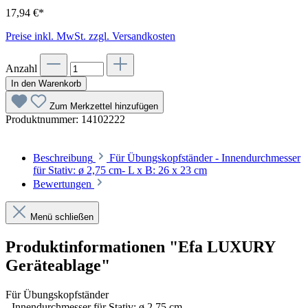
17,94 €*
Preise inkl. MwSt. zzgl. Versandkosten
Anzahl
In den Warenkorb
Zum Merkzettel hinzufügen
Produktnummer:
14102222
Beschreibung
Für Übungskopfständer - Innendurchmesser
für Stativ: ø 2,75 cm- L x B: 26 x 23 cm
Bewertungen
Menü schließen
Produktinformationen "Efa LUXURY
Geräteablage"
Für Übungskopfständer
- Innendurchmesser für Stativ: ø 2,75 cm