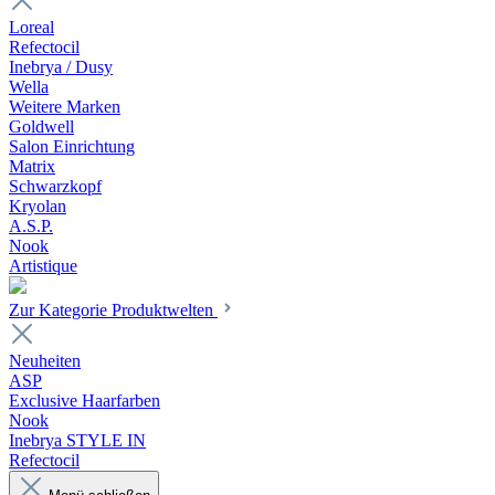
Loreal
Refectocil
Inebrya / Dusy
Wella
Weitere Marken
Goldwell
Salon Einrichtung
Matrix
Schwarzkopf
Kryolan
A.S.P.
Nook
Artistique
Zur Kategorie Produktwelten
Neuheiten
ASP
Exclusive Haarfarben
Nook
Inebrya STYLE IN
Refectocil