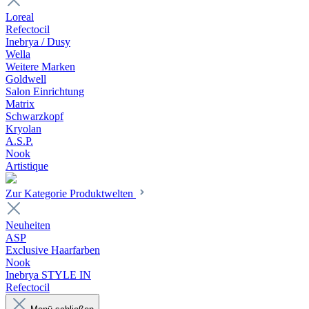
Loreal
Refectocil
Inebrya / Dusy
Wella
Weitere Marken
Goldwell
Salon Einrichtung
Matrix
Schwarzkopf
Kryolan
A.S.P.
Nook
Artistique
Zur Kategorie Produktwelten
Neuheiten
ASP
Exclusive Haarfarben
Nook
Inebrya STYLE IN
Refectocil