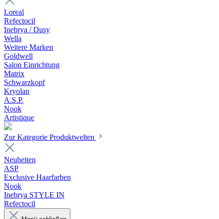
Loreal
Refectocil
Inebrya / Dusy
Wella
Weitere Marken
Goldwell
Salon Einrichtung
Matrix
Schwarzkopf
Kryolan
A.S.P.
Nook
Artistique
Zur Kategorie Produktwelten
Neuheiten
ASP
Exclusive Haarfarben
Nook
Inebrya STYLE IN
Refectocil