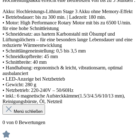
Hochleistungsakku erreicht eine Betriebszeit von bis zu 5 Stunden .
Akku: Hochleistungs-Lithium Stage 3 Akku ohne Memory-Effekt
• Betriebsdauer: bis zu 300 min. | Ladezeit: 180 min.
• Motor: High Performance Rotary Motor mit bis zu 6500 U/min.
für eine hohe Schnittleistung
• Schneidesatz: aus hartem Karbonstahl mit Ölsumpf und
Lüftungslöchern – für eine besonders lange Lebensdauer und eine
reduzierte Wärmeentwicklung
• Schnittlängeneinstellung: 0,5 bis 3,5 mm
• Schneidkopfbreite: 45 mm
• Schnittbreite: 40 mm
• Handhabung: ergonomisch & leicht, vibrationsarm, optimal
ausbalanciert
• LED-Anzeige bei Netzbetrieb
• Gewicht: 280 g
• Netzbetrieb: 220-240V – 50/60Hz
• inkl.: 6 magnetische Aufsteckkämme(1.5/3/4.5/6/10/13 mm),
Reinigungsbürste, Öl, Netzteil
Menü schließen
0 von 0 Bewertungen