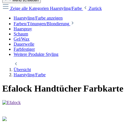
Menü schließen
Zeige alle Kategorien
Haarstyling/Farbe
Zurück
Haarstyling/Farbe anzeigen
Farben/Tönungen/Blondierung
Haarspray
Schaum
Gel/Wax
Dauerwelle
Farbfestiger
Weitere Produkte Styling
Übersicht
Haarstyling/Farbe
Efalock Handtücher Farbkarte