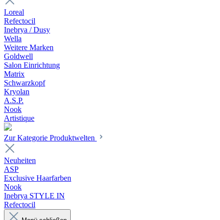
Loreal
Refectocil
Inebrya / Dusy
Wella
Weitere Marken
Goldwell
Salon Einrichtung
Matrix
Schwarzkopf
Kryolan
A.S.P.
Nook
Artistique
Zur Kategorie Produktwelten
Neuheiten
ASP
Exclusive Haarfarben
Nook
Inebrya STYLE IN
Refectocil