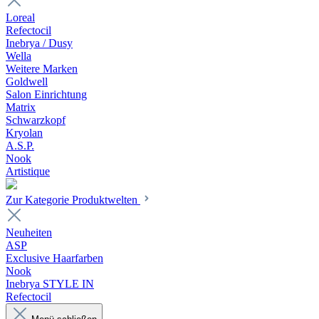
Loreal
Refectocil
Inebrya / Dusy
Wella
Weitere Marken
Goldwell
Salon Einrichtung
Matrix
Schwarzkopf
Kryolan
A.S.P.
Nook
Artistique
Zur Kategorie Produktwelten
Neuheiten
ASP
Exclusive Haarfarben
Nook
Inebrya STYLE IN
Refectocil