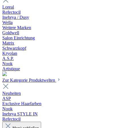
Loreal
Refectocil
Inebrya / Dusy
Wella
Weitere Marken
Goldwell
Salon Einrichtung
Matrix
Schwarzkopf
Kryolan
A.S.P.
Nook
Artistique
Zur Kategorie Produktwelten
Neuheiten
ASP
Exclusive Haarfarben
Nook
Inebrya STYLE IN
Refectocil