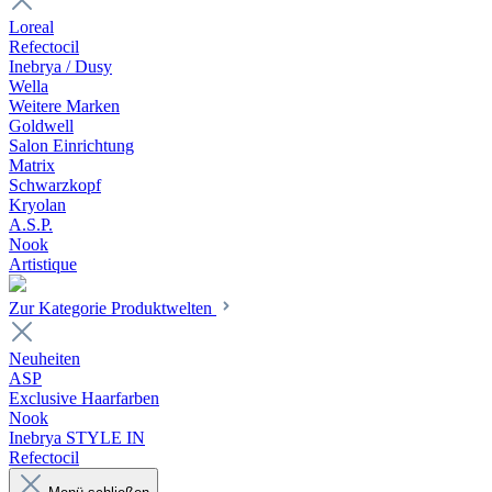
Loreal
Refectocil
Inebrya / Dusy
Wella
Weitere Marken
Goldwell
Salon Einrichtung
Matrix
Schwarzkopf
Kryolan
A.S.P.
Nook
Artistique
Zur Kategorie Produktwelten
Neuheiten
ASP
Exclusive Haarfarben
Nook
Inebrya STYLE IN
Refectocil