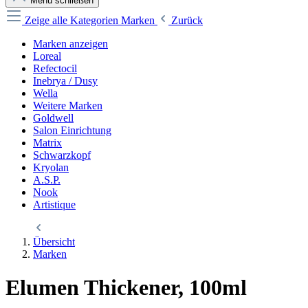
Menü schließen
Zeige alle Kategorien
Marken
Zurück
Marken anzeigen
Loreal
Refectocil
Inebrya / Dusy
Wella
Weitere Marken
Goldwell
Salon Einrichtung
Matrix
Schwarzkopf
Kryolan
A.S.P.
Nook
Artistique
Übersicht
Marken
Elumen Thickener, 100ml