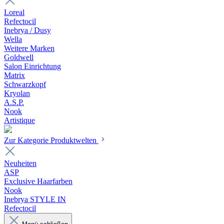
Loreal
Refectocil
Inebrya / Dusy
Wella
Weitere Marken
Goldwell
Salon Einrichtung
Matrix
Schwarzkopf
Kryolan
A.S.P.
Nook
Artistique
Zur Kategorie Produktwelten
Neuheiten
ASP
Exclusive Haarfarben
Nook
Inebrya STYLE IN
Refectocil