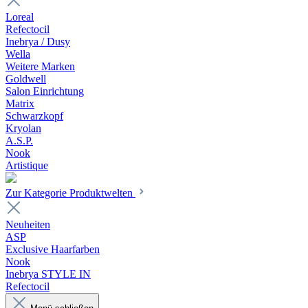
Loreal
Refectocil
Inebrya / Dusy
Wella
Weitere Marken
Goldwell
Salon Einrichtung
Matrix
Schwarzkopf
Kryolan
A.S.P.
Nook
Artistique
Zur Kategorie Produktwelten
Neuheiten
ASP
Exclusive Haarfarben
Nook
Inebrya STYLE IN
Refectocil