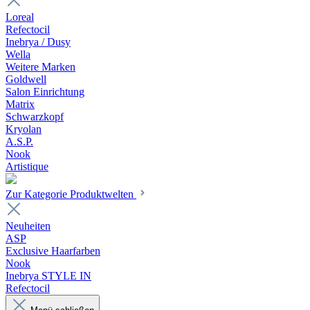
Loreal
Refectocil
Inebrya / Dusy
Wella
Weitere Marken
Goldwell
Salon Einrichtung
Matrix
Schwarzkopf
Kryolan
A.S.P.
Nook
Artistique
Zur Kategorie Produktwelten
Neuheiten
ASP
Exclusive Haarfarben
Nook
Inebrya STYLE IN
Refectocil