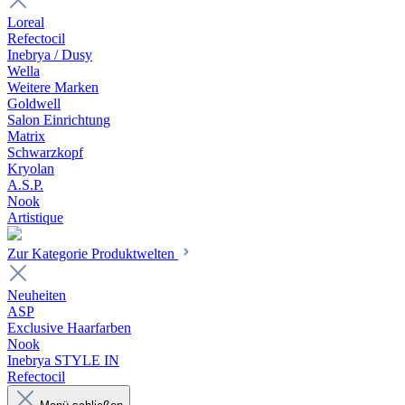
Loreal
Refectocil
Inebrya / Dusy
Wella
Weitere Marken
Goldwell
Salon Einrichtung
Matrix
Schwarzkopf
Kryolan
A.S.P.
Nook
Artistique
Zur Kategorie Produktwelten
Neuheiten
ASP
Exclusive Haarfarben
Nook
Inebrya STYLE IN
Refectocil