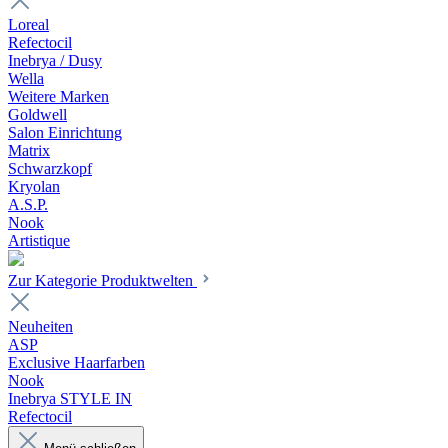
Loreal
Refectocil
Inebrya / Dusy
Wella
Weitere Marken
Goldwell
Salon Einrichtung
Matrix
Schwarzkopf
Kryolan
A.S.P.
Nook
Artistique
Zur Kategorie Produktwelten
Neuheiten
ASP
Exclusive Haarfarben
Nook
Inebrya STYLE IN
Refectocil