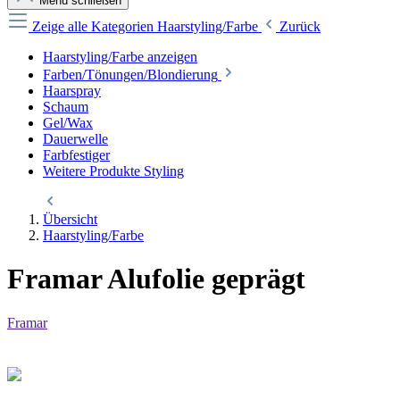
Menü schließen
Zeige alle Kategorien
Haarstyling/Farbe
Zurück
Haarstyling/Farbe anzeigen
Farben/Tönungen/Blondierung
Haarspray
Schaum
Gel/Wax
Dauerwelle
Farbfestiger
Weitere Produkte Styling
Übersicht
Haarstyling/Farbe
Framar Alufolie geprägt
Framar