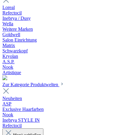
Loreal
Refectocil
Inebrya / Dusy
Wella
Weitere Marken
Goldwell
Salon Einrichtung
Matrix
Schwarzkopf
Kryolan
A.S.P.
Nook
Artistique
Zur Kategorie Produktwelten
Neuheiten
ASP
Exclusive Haarfarben
Nook
Inebrya STYLE IN
Refectocil