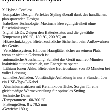
X·Hybrid Cordless
-kompaktes Design: Perfektes Styling überall dank des handlichen,
platzsparenden Designs
-kabellose Technologie: Maximale Bewegungsfreiheit ohne
Einschränkungen
-Signal-LEDs: Zeigen den Batteriestatus und die gewählte
Temperatur (160 °C, 180 °C, 200 °C) an
-Hitzeschutzkappe: Bietet zusätzliche Sicherheit beim Aufbewahren
des Geräts
-Verschlusssystem: Hält den Haarglätter sicher an seinem Platz,
wenn er nicht in Gebrauch ist
-automatische Abschaltung: Schaltet das Gerät nach 20 Minuten
Inaktivität automatisch ab, um Energie zu sparen
-Lithium-Ionen-Akku: Bietet eine Betriebsdauer von 30 Minuten bei
voller Leistung
-schnelles Aufladen: Vollständige Aufladung in nur 3 Stunden über
ein USB-Typ-C-Kabel
-Aluminiummatrizen mit Keramikoberfläche: Sorgen für eine
gleichmäßige Wärmeverteilung für optimales Styling
-technische Daten
-Temperaturen: 160-200 °C
-Plattengrößen: 8 x 70,5 mm
-Gewicht: 180 g