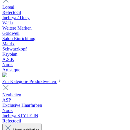
Loreal
Refectocil
Inebrya / Dusy
Wella
Weitere Marken
Goldwell
Salon Einrichtung
Matrix
Schwarzkopf
Kryolan
A.S.P.
Nook
Artistique
Zur Kategorie Produktwelten
Neuheiten
ASP
Exclusive Haarfarben
Nook
Inebrya STYLE IN
Refectocil