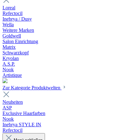
Loreal
Refectocil
Inebrya / Dusy
Wella
Weitere Marken
Goldwell
Salon Einrichtung
Matrix
Schwarzkopf
Kryolan
A.S.P.
Nook
Artistique
Zur Kategorie Produktwelten
Neuheiten
ASP
Exclusive Haarfarben
Nook
Inebrya STYLE IN
Refectocil