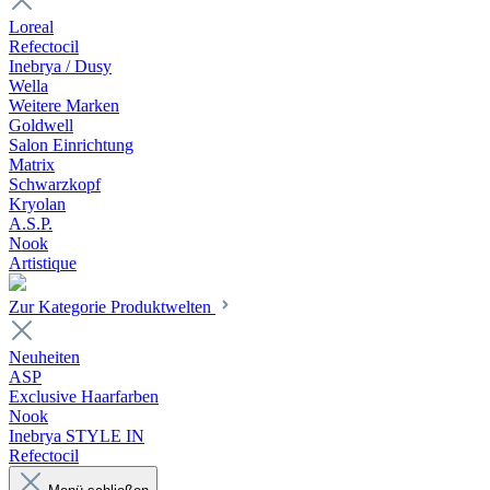
Loreal
Refectocil
Inebrya / Dusy
Wella
Weitere Marken
Goldwell
Salon Einrichtung
Matrix
Schwarzkopf
Kryolan
A.S.P.
Nook
Artistique
Zur Kategorie Produktwelten
Neuheiten
ASP
Exclusive Haarfarben
Nook
Inebrya STYLE IN
Refectocil