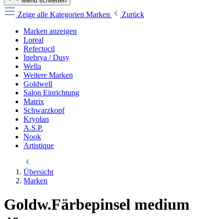
Menü schließen
Zeige alle Kategorien
Marken
Zurück
Marken anzeigen
Loreal
Refectocil
Inebrya / Dusy
Wella
Weitere Marken
Goldwell
Salon Einrichtung
Matrix
Schwarzkopf
Kryolan
A.S.P.
Nook
Artistique
Übersicht
Marken
Goldw.Färbepinsel medium