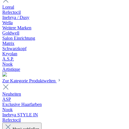
Loreal
Refectocil
Inebrya / Dusy
Wella
Weitere Marken
Goldwell
Salon Einrichtung
Matrix
Schwarzkopf
Kryolan
A.S.P.
Nook
Artistique
Zur Kategorie Produktwelten
Neuheiten
ASP
Exclusive Haarfarben
Nook
Inebrya STYLE IN
Refectocil