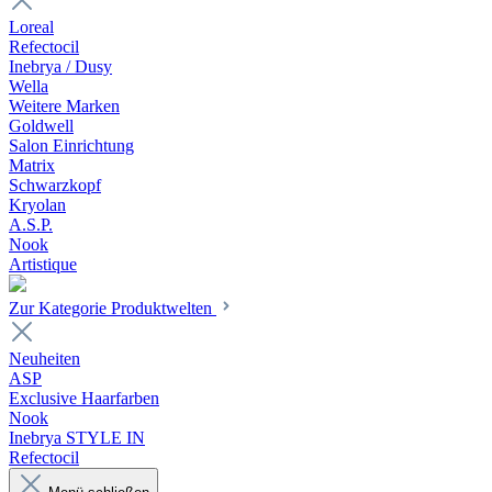
Loreal
Refectocil
Inebrya / Dusy
Wella
Weitere Marken
Goldwell
Salon Einrichtung
Matrix
Schwarzkopf
Kryolan
A.S.P.
Nook
Artistique
Zur Kategorie Produktwelten
Neuheiten
ASP
Exclusive Haarfarben
Nook
Inebrya STYLE IN
Refectocil