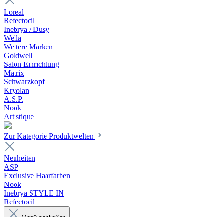
Loreal
Refectocil
Inebrya / Dusy
Wella
Weitere Marken
Goldwell
Salon Einrichtung
Matrix
Schwarzkopf
Kryolan
A.S.P.
Nook
Artistique
Zur Kategorie Produktwelten
Neuheiten
ASP
Exclusive Haarfarben
Nook
Inebrya STYLE IN
Refectocil