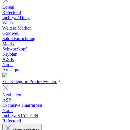
Loreal
Refectocil
Inebrya / Dusy
Wella
Weitere Marken
Goldwell
Salon Einrichtung
Matrix
Schwarzkopf
Kryolan
A.S.P.
Nook
Artistique
Zur Kategorie Produktwelten
Neuheiten
ASP
Exclusive Haarfarben
Nook
Inebrya STYLE IN
Refectocil