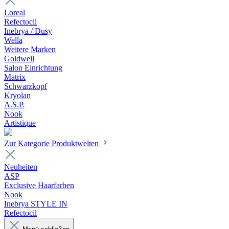
Loreal
Refectocil
Inebrya / Dusy
Wella
Weitere Marken
Goldwell
Salon Einrichtung
Matrix
Schwarzkopf
Kryolan
A.S.P.
Nook
Artistique
Zur Kategorie Produktwelten
Neuheiten
ASP
Exclusive Haarfarben
Nook
Inebrya STYLE IN
Refectocil