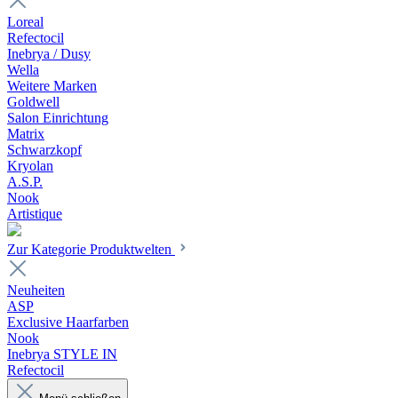
Loreal
Refectocil
Inebrya / Dusy
Wella
Weitere Marken
Goldwell
Salon Einrichtung
Matrix
Schwarzkopf
Kryolan
A.S.P.
Nook
Artistique
Zur Kategorie Produktwelten
Neuheiten
ASP
Exclusive Haarfarben
Nook
Inebrya STYLE IN
Refectocil