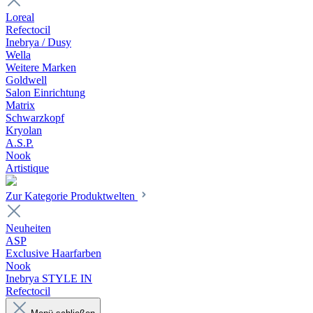
Loreal
Refectocil
Inebrya / Dusy
Wella
Weitere Marken
Goldwell
Salon Einrichtung
Matrix
Schwarzkopf
Kryolan
A.S.P.
Nook
Artistique
Zur Kategorie Produktwelten
Neuheiten
ASP
Exclusive Haarfarben
Nook
Inebrya STYLE IN
Refectocil