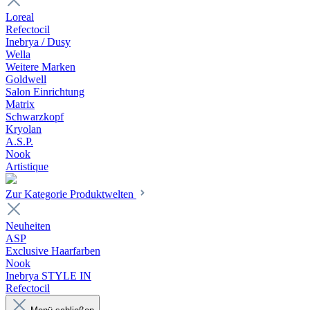
Loreal
Refectocil
Inebrya / Dusy
Wella
Weitere Marken
Goldwell
Salon Einrichtung
Matrix
Schwarzkopf
Kryolan
A.S.P.
Nook
Artistique
Zur Kategorie Produktwelten
Neuheiten
ASP
Exclusive Haarfarben
Nook
Inebrya STYLE IN
Refectocil