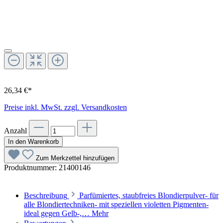
26,34 €*
Preise inkl. MwSt. zzgl. Versandkosten
Anzahl
In den Warenkorb
Zum Merkzettel hinzufügen
Produktnummer:
21400146
Beschreibung
Parfümiertes, staubfreies Blondierpulver- für
alle Blondiertechniken- mit speziellen violetten Pigmenten-
ideal gegen Gelb-,…
Mehr