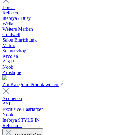
Loreal
Refectocil
Inebrya / Dusy
Wella
Weitere Marken
Goldwell
Salon Einrichtung
Matrix
Schwarzkopf
Kryolan
A.S.P.
Nook
Artistique
Zur Kategorie Produktwelten
Neuheiten
ASP
Exclusive Haarfarben
Nook
Inebrya STYLE IN
Refectocil