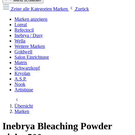
Menü schließen
Zeige alle Kategorien
Marken
Zurück
Marken anzeigen
Loreal
Refectocil
Inebrya / Dusy
Wella
Weitere Marken
Goldwell
Salon Einrichtung
Matrix
Schwarzkopf
Kryolan
A.S.P.
Nook
Artistique
Übersicht
Marken
Inebrya Bleaching Powder