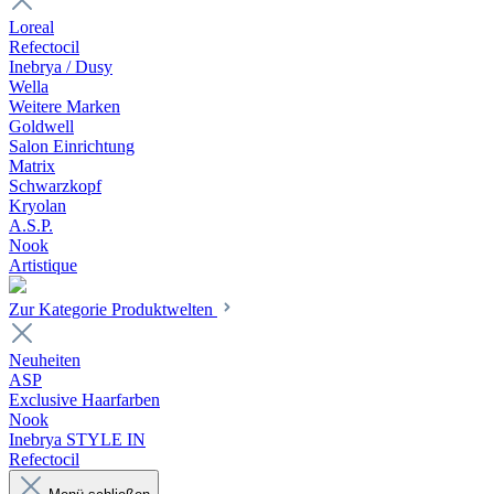
Loreal
Refectocil
Inebrya / Dusy
Wella
Weitere Marken
Goldwell
Salon Einrichtung
Matrix
Schwarzkopf
Kryolan
A.S.P.
Nook
Artistique
Zur Kategorie Produktwelten
Neuheiten
ASP
Exclusive Haarfarben
Nook
Inebrya STYLE IN
Refectocil