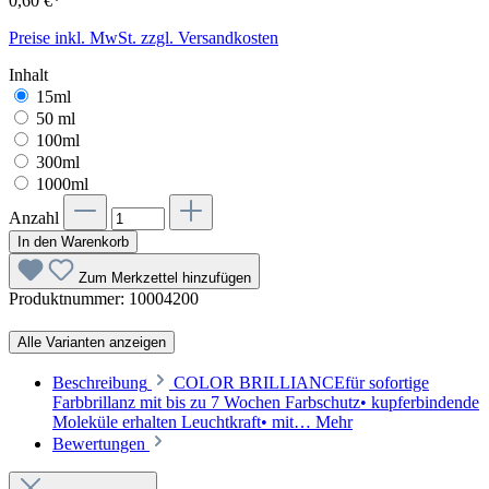
0,60 €*
Preise inkl. MwSt. zzgl. Versandkosten
Inhalt
15ml
50 ml
100ml
300ml
1000ml
Anzahl
In den Warenkorb
Zum Merkzettel hinzufügen
Produktnummer:
10004200
Alle Varianten anzeigen
Beschreibung
COLOR BRILLIANCEfür sofortige
Farbbrillanz mit bis zu 7 Wochen Farbschutz• kupferbindende
Moleküle erhalten Leuchtkraft• mit…
Mehr
Bewertungen