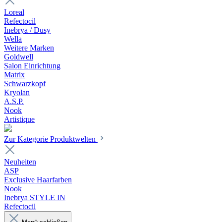
Loreal
Refectocil
Inebrya / Dusy
Wella
Weitere Marken
Goldwell
Salon Einrichtung
Matrix
Schwarzkopf
Kryolan
A.S.P.
Nook
Artistique
Zur Kategorie Produktwelten
Neuheiten
ASP
Exclusive Haarfarben
Nook
Inebrya STYLE IN
Refectocil