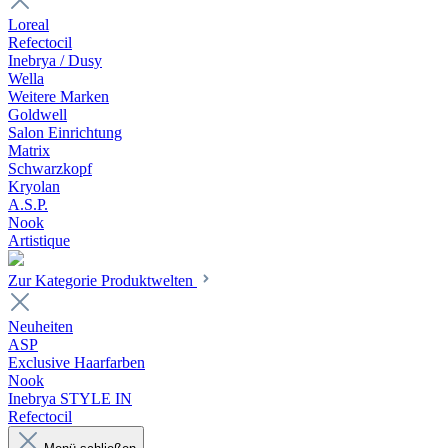
Loreal
Refectocil
Inebrya / Dusy
Wella
Weitere Marken
Goldwell
Salon Einrichtung
Matrix
Schwarzkopf
Kryolan
A.S.P.
Nook
Artistique
Zur Kategorie Produktwelten
Neuheiten
ASP
Exclusive Haarfarben
Nook
Inebrya STYLE IN
Refectocil