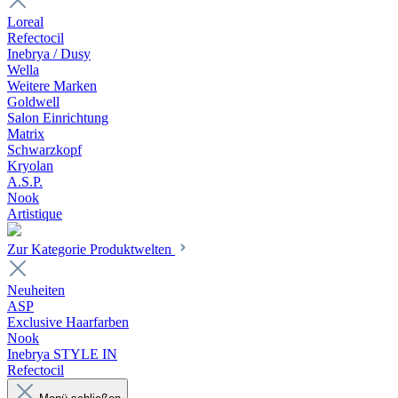
Loreal
Refectocil
Inebrya / Dusy
Wella
Weitere Marken
Goldwell
Salon Einrichtung
Matrix
Schwarzkopf
Kryolan
A.S.P.
Nook
Artistique
Zur Kategorie Produktwelten
Neuheiten
ASP
Exclusive Haarfarben
Nook
Inebrya STYLE IN
Refectocil