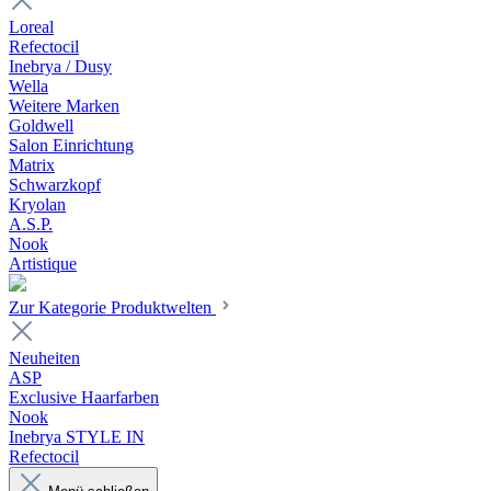
Loreal
Refectocil
Inebrya / Dusy
Wella
Weitere Marken
Goldwell
Salon Einrichtung
Matrix
Schwarzkopf
Kryolan
A.S.P.
Nook
Artistique
Zur Kategorie Produktwelten
Neuheiten
ASP
Exclusive Haarfarben
Nook
Inebrya STYLE IN
Refectocil