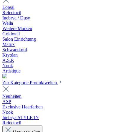
Loreal
Refectocil
Inebrya / Dusy
Wella
Weitere Marken
Goldwell
Salon Einrichtung
Matrix
Schwarzkopf
Kryolan
A.S.P.
Nook
Artistique
Zur Kategorie Produktwelten
Neuheiten
ASP
Exclusive Haarfarben
Nook
Inebrya STYLE IN
Refectocil