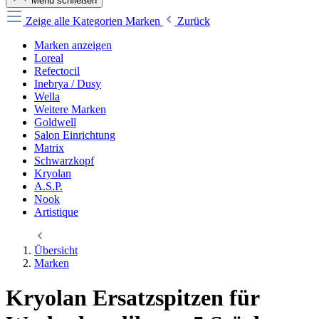
Menü schließen
Zeige alle Kategorien
Marken
Zurück
Marken anzeigen
Loreal
Refectocil
Inebrya / Dusy
Wella
Weitere Marken
Goldwell
Salon Einrichtung
Matrix
Schwarzkopf
Kryolan
A.S.P.
Nook
Artistique
Übersicht
Marken
Kryolan Ersatzspitzen für