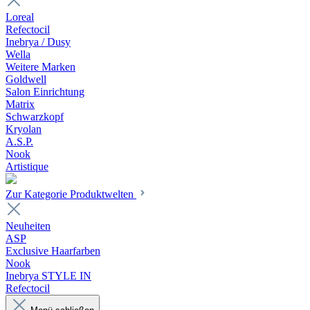
Loreal
Refectocil
Inebrya / Dusy
Wella
Weitere Marken
Goldwell
Salon Einrichtung
Matrix
Schwarzkopf
Kryolan
A.S.P.
Nook
Artistique
Zur Kategorie Produktwelten
Neuheiten
ASP
Exclusive Haarfarben
Nook
Inebrya STYLE IN
Refectocil