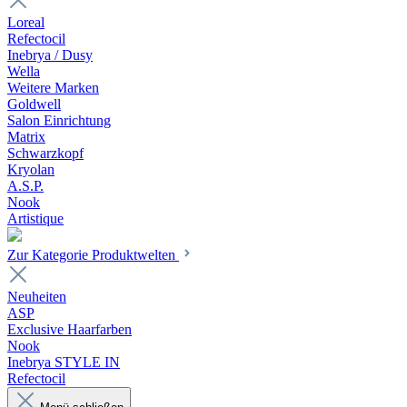
Loreal
Refectocil
Inebrya / Dusy
Wella
Weitere Marken
Goldwell
Salon Einrichtung
Matrix
Schwarzkopf
Kryolan
A.S.P.
Nook
Artistique
Zur Kategorie Produktwelten
Neuheiten
ASP
Exclusive Haarfarben
Nook
Inebrya STYLE IN
Refectocil