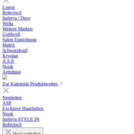
Loreal
Refectocil
Inebrya / Dusy
Wella
Weitere Marken
Goldwell
Salon Einrichtung
Matrix
Schwarzkopf
Kryolan
A.S.P.
Nook
Artistique
Zur Kategorie Produktwelten
Neuheiten
ASP
Exclusive Haarfarben
Nook
Inebrya STYLE IN
Refectocil