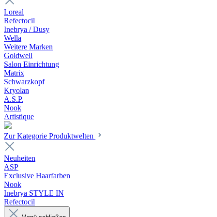
Loreal
Refectocil
Inebrya / Dusy
Wella
Weitere Marken
Goldwell
Salon Einrichtung
Matrix
Schwarzkopf
Kryolan
A.S.P.
Nook
Artistique
Zur Kategorie Produktwelten
Neuheiten
ASP
Exclusive Haarfarben
Nook
Inebrya STYLE IN
Refectocil