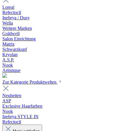
Loreal
Refectocil
Inebrya / Dusy
Wella
Weitere Marken
Goldwell
Salon Einrichtung
Matrix
Schwarzkopf
Kryolan
A.S.P.
Nook
Artistique
Zur Kategorie Produktwelten
Neuheiten
ASP
Exclusive Haarfarben
Nook
Inebrya STYLE IN
Refectocil