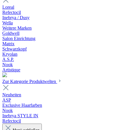
Loreal
Refectocil
Inebrya / Dusy
Wella
Weitere Marken
Goldwell
Salon Einrichtung
Matrix
Schwarzkopf
Kryolan
A.S.P.
Nook
Artistique
Zur Kategorie Produktwelten
Neuheiten
ASP
Exclusive Haarfarben
Nook
Inebrya STYLE IN
Refectocil