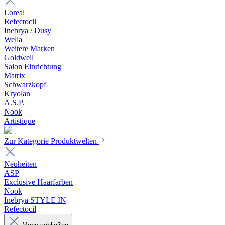
Loreal
Refectocil
Inebrya / Dusy
Wella
Weitere Marken
Goldwell
Salon Einrichtung
Matrix
Schwarzkopf
Kryolan
A.S.P.
Nook
Artistique
Zur Kategorie Produktwelten
Neuheiten
ASP
Exclusive Haarfarben
Nook
Inebrya STYLE IN
Refectocil