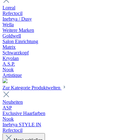
Loreal
Refectocil
Inebrya / Dusy
Wella
Weitere Marken
Goldwell
Salon Einrichtung
Matrix
Schwarzkopf
Kryolan
A.S.P.
Nook
Artistique
Zur Kategorie Produktwelten
Neuheiten
ASP
Exclusive Haarfarben
Nook
Inebrya STYLE IN
Refectocil