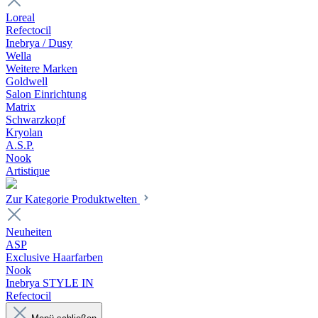
Loreal
Refectocil
Inebrya / Dusy
Wella
Weitere Marken
Goldwell
Salon Einrichtung
Matrix
Schwarzkopf
Kryolan
A.S.P.
Nook
Artistique
Zur Kategorie Produktwelten
Neuheiten
ASP
Exclusive Haarfarben
Nook
Inebrya STYLE IN
Refectocil