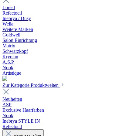
Loreal
Refectocil
Inebrya / Dusy
Wella
Weitere Marken
Goldwell
Salon Einrichtung
Matrix
Schwarzkopf
Kryolan
A.S.P.
Nook
Artistique
Zur Kategorie Produktwelten
Neuheiten
ASP
Exclusive Haarfarben
Nook
Inebrya STYLE IN
Refectocil