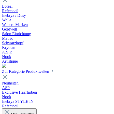
Loreal
Refectocil
Inebrya / Dusy
Wella
Weitere Marken
Goldwell
Salon Einrichtung
Matrix
Schwarzkopf
Kryolan
A.S.P.
Nook
Artistique
Zur Kategorie Produktwelten
Neuheiten
ASP
Exclusive Haarfarben
Nook
Inebrya STYLE IN
Refectocil