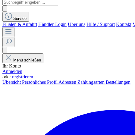
Service
Filialen & Anfahrt
Händler-Login
Über uns
Hilfe / Support
Kontakt
V
Menü schließen
Ihr Konto
Anmelden
oder
registrieren
Übersicht
Persönliches Profil
Adressen
Zahlungsarten
Bestellungen