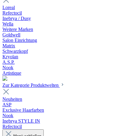
Loreal
Refectocil
Inebrya / Dusy
Wella
Weitere Marken
Goldwell
Salon Einrichtung
Matrix
Schwarzkopf
Kryolan
A.S.P.
Nook
Artistique
Zur Kategorie Produktwelten
Neuheiten
ASP
Exclusive Haarfarben
Nook
Inebrya STYLE IN
Refectocil