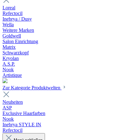
Loreal
Refectocil
Inebrya / Dusy
Wella
Weitere Marken
Goldwell
Salon Einrichtung
Matrix
Schwarzkopf
Kryolan
A.S.P.
Nook
Artistique
Zur Kategorie Produktwelten
Neuheiten
ASP
Exclusive Haarfarben
Nook
Inebrya STYLE IN
Refectocil