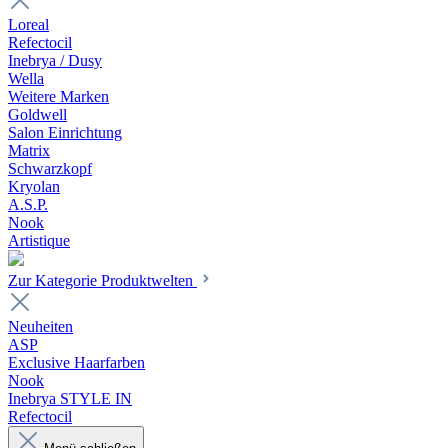
Loreal
Refectocil
Inebrya / Dusy
Wella
Weitere Marken
Goldwell
Salon Einrichtung
Matrix
Schwarzkopf
Kryolan
A.S.P.
Nook
Artistique
Zur Kategorie Produktwelten
Neuheiten
ASP
Exclusive Haarfarben
Nook
Inebrya STYLE IN
Refectocil