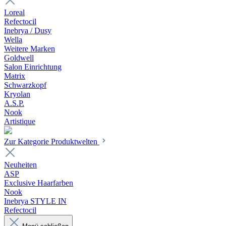
Loreal
Refectocil
Inebrya / Dusy
Wella
Weitere Marken
Goldwell
Salon Einrichtung
Matrix
Schwarzkopf
Kryolan
A.S.P.
Nook
Artistique
Zur Kategorie Produktwelten
Neuheiten
ASP
Exclusive Haarfarben
Nook
Inebrya STYLE IN
Refectocil